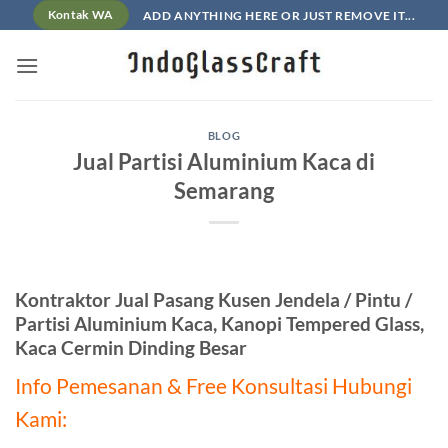
Skip
ADD ANYTHING HERE OR JUST REMOVE IT...
Kontak WA
to
content
BLOG
Jual Partisi Aluminium Kaca di
Semarang
Kontraktor Jual Pasang Kusen Jendela / Pintu /
Partisi Aluminium Kaca, Kanopi Tempered Glass,
Kaca Cermin Dinding Besar
Info Pemesanan & Free Konsultasi Hubungi
Kami: