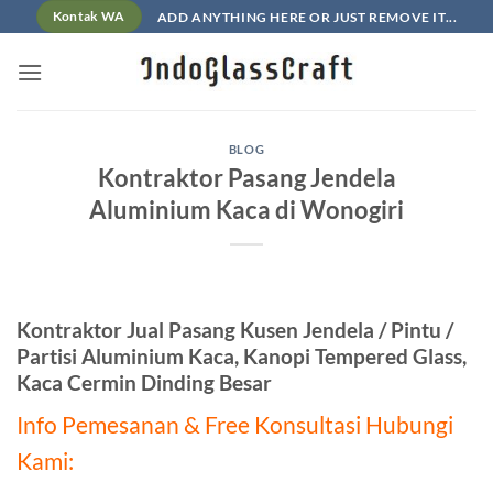
Skip
ADD ANYTHING HERE OR JUST REMOVE IT...
Kontak WA
to
content
BLOG
Kontraktor Pasang Jendela
Aluminium Kaca di Wonogiri
Kontraktor Jual Pasang Kusen Jendela / Pintu /
Partisi Aluminium Kaca, Kanopi Tempered Glass,
Kaca Cermin Dinding Besar
Info Pemesanan & Free Konsultasi Hubungi
Kami: