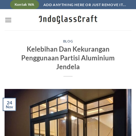
Skip
ADD ANYTHING HERE OR JUST REMOVE IT...
Kontak WA
to
content
BLOG
Kelebihan Dan Kekurangan
Penggunaan Partisi Aluminium
Jendela
24
Nov