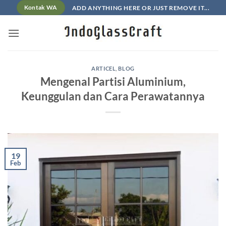
Skip
ADD ANYTHING HERE OR JUST REMOVE IT...
Kontak WA
to
content
ARTICEL
,
BLOG
Mengenal Partisi Aluminium,
Keunggulan dan Cara Perawatannya
19
Feb