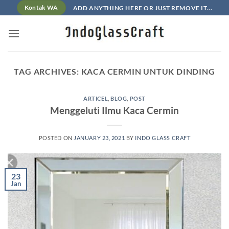
Skip
ADD ANYTHING HERE OR JUST REMOVE IT...
Kontak WA
to
content
TAG ARCHIVES:
KACA CERMIN UNTUK DINDING
ARTICEL
,
BLOG
,
POST
Menggeluti Ilmu Kaca Cermin
POSTED ON
JANUARY 23, 2021
BY
INDO GLASS CRAFT
23
Jan