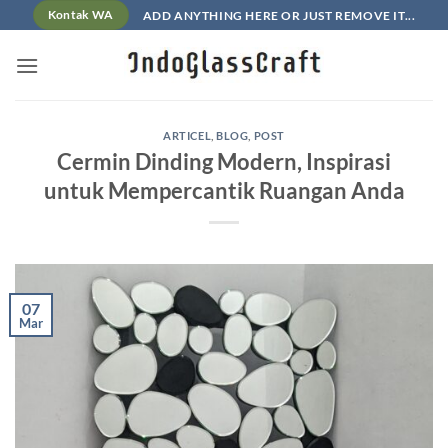
Skip
ADD ANYTHING HERE OR JUST REMOVE IT...
Kontak WA
to
content
ARTICEL
,
BLOG
,
POST
Cermin Dinding Modern, Inspirasi
untuk Mempercantik Ruangan Anda
07
Mar