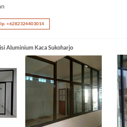
an
elp. +6282324403014
isi Aluminium Kaca Sukoharjo