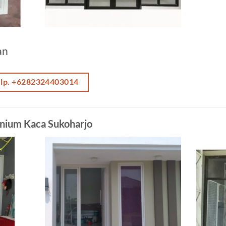
an
elp. +6282324403014
inium Kaca Sukoharjo