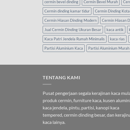
cermin bevel dinding
Cermin Bevel Murah
Cer
Cermin dinding kamar tidur
Cermin Dinding Kota
Cermin Hiasan Dinding Modern
Cermin Hiasan D
Jual Cermin Dinding Ukuran Besar
kaca antik
Kaca Patri Jendela Rumah Minimalis
kaca rias
Partisi Aluminium Kaca
Partisi Aluminium Murah
TENTANG KAMI
Pusat pengerjaan segala kerajinan kaca mula
produk cermin, furniture kaca, kusen alumi
kaca jendela, pintu, partisi, kanopi kaca
tempered, cermin dinding besar, dan kerajin
kaca lainya.