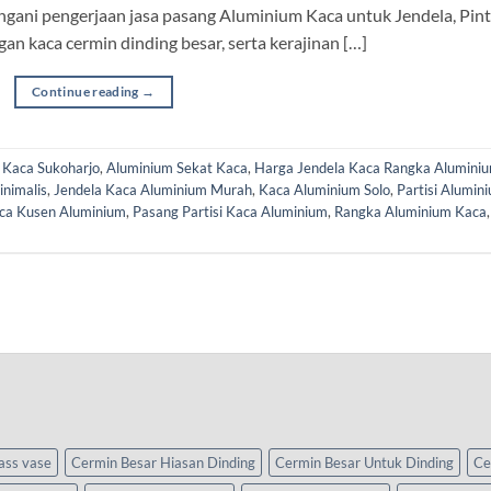
ani pengerjaan jasa pasang Aluminium Kaca untuk Jendela, Pint
an kaca cermin dinding besar, serta kerajinan […]
Continue reading
→
 Kaca Sukoharjo
,
Aluminium Sekat Kaca
,
Harga Jendela Kaca Rangka Alumini
nimalis
,
Jendela Kaca Aluminium Murah
,
Kaca Aluminium Solo
,
Partisi Alumin
ca Kusen Aluminium
,
Pasang Partisi Kaca Aluminium
,
Rangka Aluminium Kaca
,
lass vase
Cermin Besar Hiasan Dinding
Cermin Besar Untuk Dinding
Ce