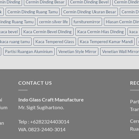
min Dinding
Cermin Dinding Besar
Cermin Dinding Bevel
Cermin Dindi
k
Cermin Dinding Ruang Tamu
Cermin Dinding Ukuran Besar
Cermin D
inding Ruang Tamu
cermin silver life
furnituremirror
Hiasan Cermin Di
kaca bevel
Kaca Cermin Bevel Dinding
Kaca Cermin Hias Dinding
kaca 
kaca ruang tamu
Kaca Tempered Glass
Kaca Tempered Kamar Mandi
Partisi Ruangan Aluminium
Venetian Style Mirror
Venetian Wall Mirror
CONTACT US
RE
i
Indo Glass Craft Manufacture
Part
nium
Mr. Sigit Sugihartono.
Tra
Cerm
Telp :
+6282324403014
an
Rua
WA.
0823-2440-3014