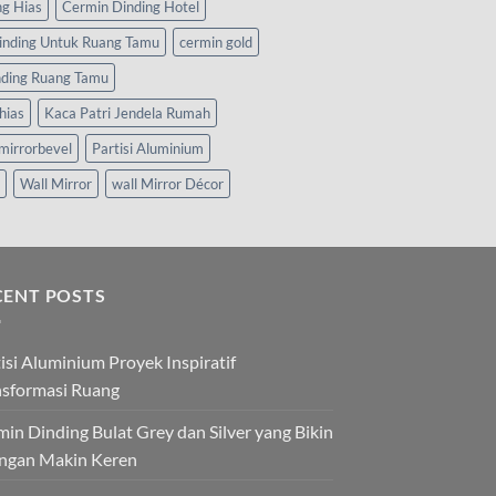
ng Hias
Cermin Dinding Hotel
inding Untuk Ruang Tamu
cermin gold
nding Ruang Tamu
hias
Kaca Patri Jendela Rumah
mirrorbevel
Partisi Aluminium
Wall Mirror
wall Mirror Décor
CENT POSTS
isi Aluminium Proyek Inspiratif
nsformasi Ruang
in Dinding Bulat Grey dan Silver yang Bikin
ngan Makin Keren